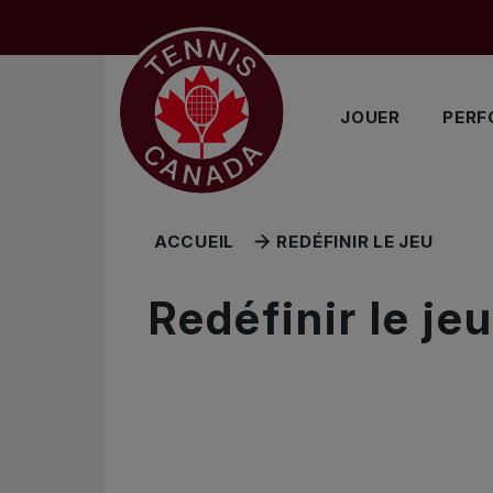
Sauter au menu principal
Sauter au contenu principal
Sauter au pied de page
JOUER
PERF
ACCUEIL
REDÉFINIR LE JEU
Redéfinir le jeu