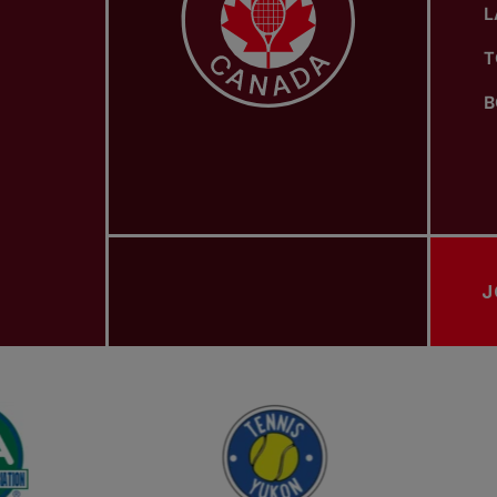
L
T
B
J
ASSOCIATIONS PROVINCIALES DE TENNIS