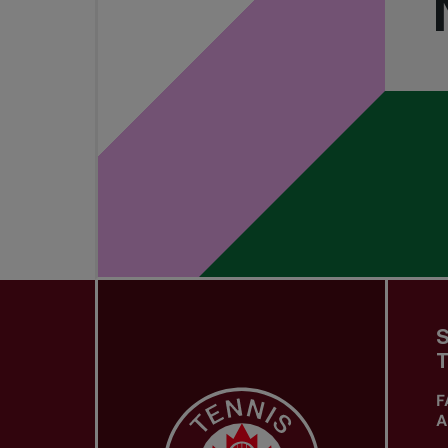
S
T
F
A