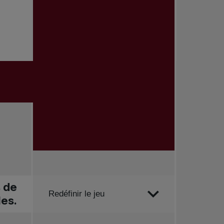
s de
Trier par
Redéfinir le jeu
les.