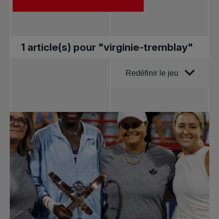
1 article(s) pour "virginie-tremblay"
Trier par
Redéfinir le jeu
Toutes les
nouvelles
Tennis
professionnel
Redéfinir le jeu
Tournois
nationaux