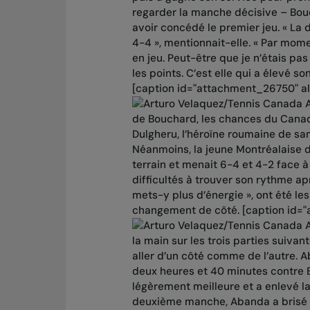
regarder la manche décisive – Bouc
avoir concédé le premier jeu. « La
4-4 », mentionnait-elle. « Par momen
en jeu. Peut-être que je n’étais pas
les points. C’est elle qui a élevé so
[caption id="attachment_26750" al
A
de Bouchard, les chances du Canad
Dulgheru, l’héroïne roumaine de sa
Néanmoins, la jeune Montréalaise de
terrain et menait 6-4 et 4-2 face à
difficultés à trouver son rythme apr
mets-y plus d’énergie », ont été le
changement de côté. [caption id="
A
la main sur les trois parties suiva
aller d’un côté comme de l’autre. A
deux heures et 40 minutes contre B
légèrement meilleure et a enlevé la
deuxième manche, Abanda a brisé l