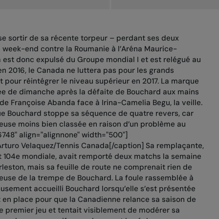
se sortir de sa récente torpeur – perdant ses deux
 week-end contre la Roumanie à l’Aréna Maurice-
 est donc expulsé du Groupe mondial I et est relégué au
’en 2016, le Canada ne luttera pas pour les grands
t pour réintégrer le niveau supérieur en 2017. La marque
rnée de dimanche après la défaite de Bouchard aux mains
 de Françoise Abanda face à Irina-Camelia Begu, la veille.
que Bouchard stoppe sa séquence de quatre revers, car
ueuse moins bien classée en raison d’un problème au
748" align="alignnone" width="500"]
rturo Velaquez/Tennis Canada[/caption] Sa remplaçante,
et 104e mondiale, avait remporté deux matchs la semaine
rleston, mais sa feuille de route ne comprenait rien de
oueuse de la trempe de Bouchard. La foule rassemblée à
usement accueilli Bouchard lorsqu’elle s’est présentée
ait en place pour que la Canadienne relance sa saison de
le premier jeu et tentait visiblement de modérer sa