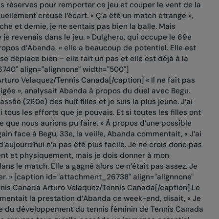
s réserves pour remporter ce jeu et couper le vent de la
ellement creusé l’écart. « Ç’a été un match étrange »,
he et demie, je ne sentais pas bien la balle. Mais
ue je revenais dans le jeu. » Dulgheru, qui occupe le 69e
opos d’Abanda, « elle a beaucoup de potentiel. Elle est
 déplace bien – elle fait un pas et elle est déjà à la
6740" align="alignnone" width="500"]
rturo Velaquez/Tennis Canada[/caption] « Il ne fait pas
ligée », analysait Abanda à propos du duel avec Begu.
assée (260e) des huit filles et je suis la plus jeune. J’ai
 tous les efforts que je pouvais. Et si toutes les filles ont
tre que nous aurions pu faire. » À propos d’une possible
gain face à Begu, 33e, la veille, Abanda commentait, « J’ai
d’aujourd’hui n’a pas été plus facile. Je ne crois donc pas
nt et physiquement, mais je dois donner à mon
ans le match. Elle a gagné alors ce n’était pas assez. Je
er. » [caption id="attachment_26738" align="alignnone"
Arturo Velaquez/Tennis Canada[/caption] Le
mentait la prestation d’Abanda ce week-end, disait, « Je
quipe du développement du tennis féminin de Tennis Canada