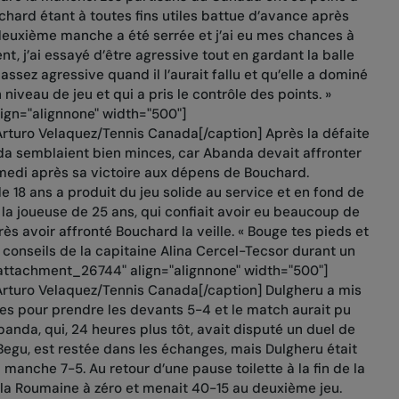
hard étant à toutes fins utiles battue d’avance après
 deuxième manche a été serrée et j’ai eu mes chances à
t, j’ai essayé d’être agressive tout en gardant la balle
 assez agressive quand il l’aurait fallu et qu’elle a dominé
n niveau de jeu et qui a pris le contrôle des points. »
ign="alignnone" width="500"]
rturo Velaquez/Tennis Canada[/caption] Après la défaite
a semblaient bien minces, car Abanda devait affronter
medi après sa victoire aux dépens de Bouchard.
 18 ans a produit du jeu solide au service et en fond de
 la joueuse de 25 ans, qui confiait avoir eu beaucoup de
ès avoir affronté Bouchard la veille. « Bouge tes pieds et
s conseils de la capitaine Alina Cercel-Tecsor durant un
attachment_26744" align="alignnone" width="500"]
rturo Velaquez/Tennis Canada[/caption] Dulgheru a mis
ntes pour prendre les devants 5-4 et le match aurait pu
banda, qui, 24 heures plus tôt, avait disputé un duel de
egu, est restée dans les échanges, mais Dulgheru était
 manche 7-5. Au retour d’une pause toilette à la fin de la
a Roumaine à zéro et menait 40-15 au deuxième jeu.