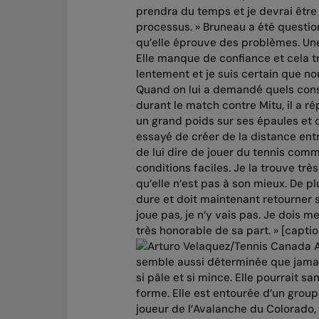
prendra du temps et je devrai être 
processus. » Bruneau a été question
qu’elle éprouve des problèmes. Une
Elle manque de confiance et cela t
lentement et je suis certain que no
Quand on lui a demandé quels cons
durant le match contre Mitu, il a rép
un grand poids sur ses épaules et c
essayé de créer de la distance entre
de lui dire de jouer du tennis comm
conditions faciles. Je la trouve trè
qu’elle n’est pas à son mieux. De pl
dure et doit maintenant retourner su
joue pas, je n’y vais pas. Je dois m
très honorable de sa part. » [capt
A
semble aussi déterminée que jamais 
si pâle et si mince. Elle pourrait sa
forme. Elle est entourée d’un grou
joueur de l’Avalanche du Colorado,