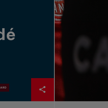
dé
HARD