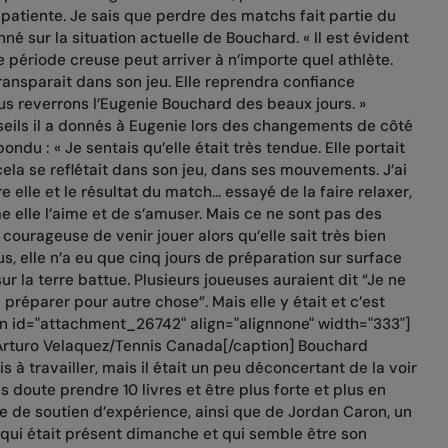
patiente. Je sais que perdre des matchs fait partie du
né sur la situation actuelle de Bouchard. « Il est évident
 période creuse peut arriver à n’importe quel athlète.
ransparait dans son jeu. Elle reprendra confiance
us reverrons l’Eugenie Bouchard des beaux jours. »
eils il a donnés à Eugenie lors des changements de côté
ondu : « Je sentais qu’elle était très tendue. Elle portait
ela se reflétait dans son jeu, dans ses mouvements. J’ai
 elle et le résultat du match… essayé de la faire relaxer,
e elle l’aime et de s’amuser. Mais ce ne sont pas des
s courageuse de venir jouer alors qu’elle sait très bien
us, elle n’a eu que cinq jours de préparation sur surface
r la terre battue. Plusieurs joueuses auraient dit “Je ne
e préparer pour autre chose”. Mais elle y était et c’est
ion id="attachment_26742" align="alignnone" width="333"]
rturo Velaquez/Tennis Canada[/caption] Bouchard
à travailler, mais il était un peu déconcertant de la voir
ns doute prendre 10 livres et être plus forte et plus en
pe de soutien d’expérience, ainsi que de Jordan Caron, un
 qui était présent dimanche et qui semble être son