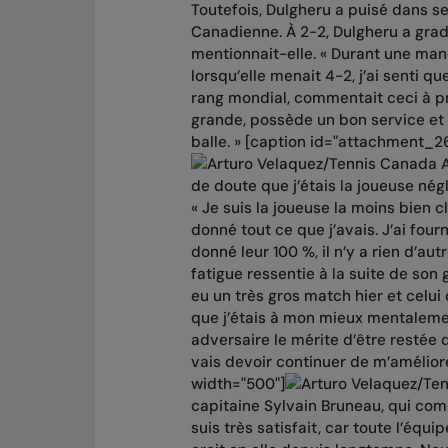
Toutefois, Dulgheru a puisé dans se
Canadienne. À 2-2, Dulgheru a gradu
mentionnait-elle. « Durant une manc
lorsqu’elle menait 4-2, j’ai senti q
rang mondial, commentait ceci à pr
grande, possède un bon service et se
balle. » [caption id="attachment_2
A
de doute que j’étais la joueuse nég
« Je suis la joueuse la moins bien cl
donné tout ce que j’avais. J’ai fourni
donné leur 100 %, il n’y a rien d’au
fatigue ressentie à la suite de son 
eu un très gros match hier et celui 
que j’étais à mon mieux mentaleme
adversaire le mérite d’être restée d
vais devoir continuer de m’amélior
width="500"]
capitaine Sylvain Bruneau, qui com
suis très satisfait, car toute l’é