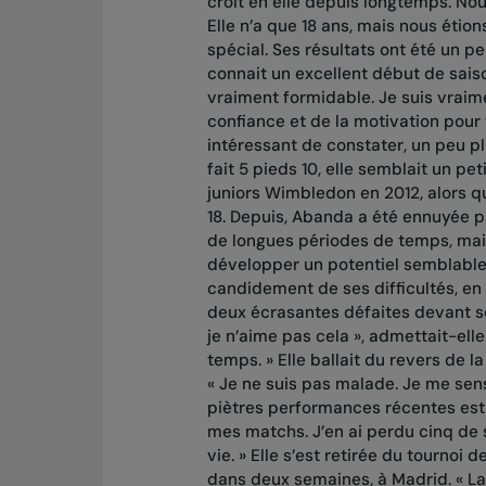
croit en elle depuis longtemps. No
Elle n’a que 18 ans, mais nous étion
spécial. Ses résultats ont été un p
connait un excellent début de sais
vraiment formidable. Je suis vraimen
confiance et de la motivation pour tr
intéressant de constater, un peu p
fait 5 pieds 10, elle semblait un pe
juniors Wimbledon en 2012, alors q
18. Depuis, Abanda a été ennuyée pa
de longues périodes de temps, mai
développer un potentiel semblable 
candidement de ses difficultés, en 
deux écrasantes défaites devant ses
je n’aime pas cela », admettait-el
temps. » Elle ballait du revers de 
« Je ne suis pas malade. Je me sens
piètres performances récentes est 
mes matchs. J’en ai perdu cinq de s
vie. » Elle s’est retirée du tournoi 
dans deux semaines, à Madrid. « La 