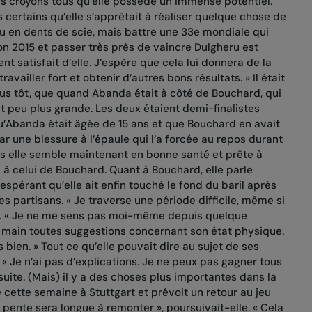
us croyons tous qu’elle possède un immense potentiel.
s certains qu’elle s’apprêtait à réaliser quelque chose de
eu en dents de scie, mais battre une 33e mondiale qui
on 2015 et passer très près de vaincre Dulgheru est
t satisfait d’elle. J’espère que cela lui donnera de la
availler fort et obtenir d’autres bons résultats. » Il était
lus tôt, que quand Abanda était à côté de Bouchard, qui
tit peu plus grande. Les deux étaient demi-finalistes
u’Abanda était âgée de 15 ans et que Bouchard en avait
r une blessure à l’épaule qui l’a forcée au repos durant
s elle semble maintenant en bonne santé et prête à
à celui de Bouchard. Quant à Bouchard, elle parle
espérant qu’elle ait enfin touché le fond du baril après
 partisans. « Je traverse une période difficile, même si
le. « Je ne me sens pas moi-même depuis quelque
la main toutes suggestions concernant son état physique.
 bien. » Tout ce qu’elle pouvait dire au sujet de ses
« Je n’ai pas d’explications. Je ne peux pas gagner tous
uite. (Mais) il y a des choses plus importantes dans la
de cette semaine à Stuttgart et prévoit un retour au jeu
pente sera longue à remonter », poursuivait-elle. « Cela