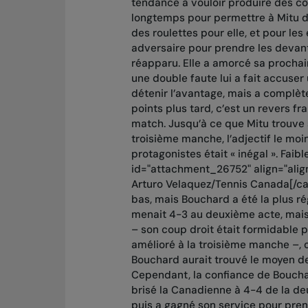
tendance à vouloir produire des c
longtemps pour permettre à Mitu de
des roulettes pour elle, et pour les
adversaire pour prendre les devant
réapparu. Elle a amorcé sa prochai
une double faute lui a fait accuser 
détenir l’avantage, mais a complète
points plus tard, c’est un revers fr
match. Jusqu’à ce que Mitu trouve s
troisième manche, l’adjectif le moi
protagonistes était « inégal ». Fai
id="attachment_26752" align="alig
Arturo Velaquez/Tennis Canada[/ca
bas, mais Bouchard a été la plus ré
menait 4-3 au deuxième acte, mais
– son coup droit était formidable
amélioré à la troisième manche –, 
Bouchard aurait trouvé le moyen de 
Cependant, la confiance de Bouchar
brisé la Canadienne à 4-4 de la d
puis a gagné son service pour pre