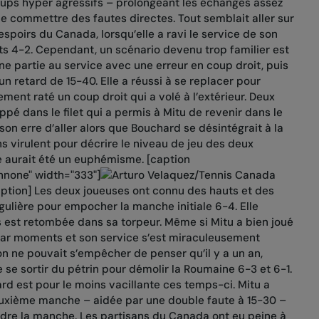
oups hyper agressifs – prolongeant les échanges assez
 commettre des fautes directes. Tout semblait aller sur
 espoirs du Canada, lorsqu’elle a ravi le service de son
s 4-2. Cependant, un scénario devenu trop familier est
ne partie au service avec une erreur en coup droit, puis
un retard de 15-40. Elle a réussi à se replacer pour
ment raté un coup droit qui a volé à l’extérieur. Deux
appé dans le filet qui a permis à Mitu de revenir dans le
on erre d’aller alors que Bouchard se désintégrait à la
ns virulent pour décrire le niveau de jeu des deux
ble aurait été un euphémisme. [caption
nnone" width="333"]
ption] Les deux joueuses ont connu des hauts et des
gulière pour empocher la manche initiale 6-4. Elle
 est retombée dans sa torpeur. Même si Mitu a bien joué
 par moments et son service s’est miraculeusement
on ne pouvait s’empêcher de penser qu’il y a un an,
se sortir du pétrin pour démolir la Roumaine 6-3 et 6-1.
d est pour le moins vacillante ces temps-ci. Mitu a
euxième manche – aidée par une double faute à 15-30 –
ndre la manche. Les partisans du Canada ont eu peine à