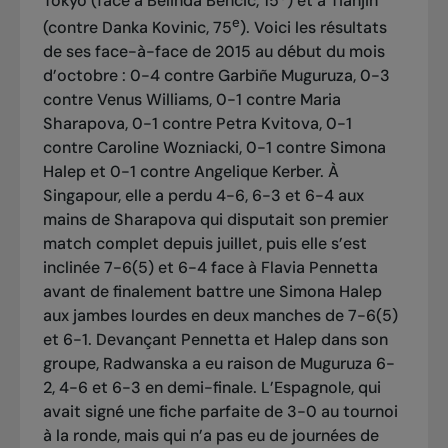
Tokyo (face à Belinda Bencic, 15
) et à Tianjin
e
(contre Danka Kovinic, 75
). Voici les résultats
de ses face-à-face de 2015 au début du mois
d’octobre : 0-4 contre Garbiñe Muguruza, 0-3
contre Venus Williams, 0-1 contre Maria
Sharapova, 0-1 contre Petra Kvitova, 0-1
contre Caroline Wozniacki, 0-1 contre Simona
Halep et 0-1 contre Angelique Kerber. À
Singapour, elle a perdu 4-6, 6-3 et 6-4 aux
mains de Sharapova qui disputait son premier
match complet depuis juillet, puis elle s’est
inclinée 7-6(5) et 6-4 face à Flavia Pennetta
avant de finalement battre une Simona Halep
aux jambes lourdes en deux manches de 7-6(5)
et 6-1. Devançant Pennetta et Halep dans son
groupe, Radwanska a eu raison de Muguruza 6-
2, 4-6 et 6-3 en demi-finale. L’Espagnole, qui
avait signé une fiche parfaite de 3-0 au tournoi
à la ronde, mais qui n’a pas eu de journées de