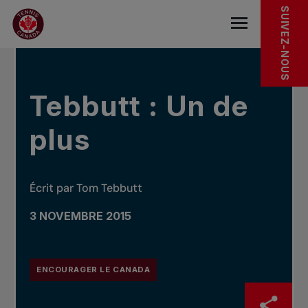
Sauter au menu principal
Sauter au contenu principal
Sauter au pied de page
DANS LES NOUVELLES
SUIVEZ-NOUS
base.navigat
Tebbutt : Un de
plus
Écrit par Tom Tebbutt
3 NOVEMBRE 2015
ENCOURAGER LE CANADA