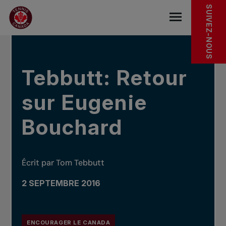
Sauter au menu principal
Sauter au contenu principal
Sauter au pied de page
DANS LES NOUVELLES
SUIVEZ-NOUS
base.navigat
Tebbutt: Retour
sur Eugenie
Bouchard
Écrit par Tom Tebbutt
2 SEPTEMBRE 2016
ENCOURAGER LE CANADA