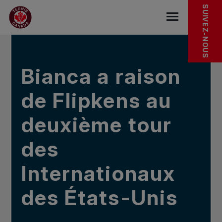
Sauter au menu principal
Sauter au contenu principal
Sauter au pied de page
DANS LES NOUVELLES
SUIVEZ-NOUS
base.navigat
Bianca a raison
de Flipkens au
deuxième tour
des
Internationaux
des États-Unis