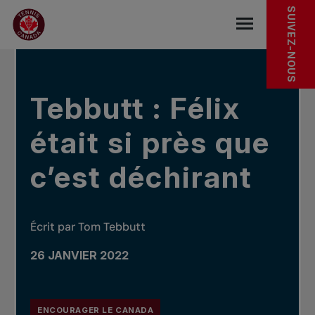
Sauter au menu principal
Sauter au contenu principal
Sauter au pied de page
DANS LES NOUVELLES
SUIVEZ-NOUS
base.navigat
Tebbutt : Félix
était si près que
c’est déchirant
Écrit par Tom Tebbutt
26 JANVIER 2022
ENCOURAGER LE CANADA