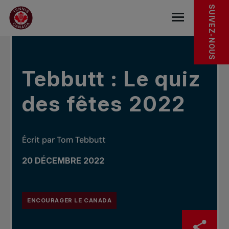
Sauter au menu principal
Sauter au contenu principal
Sauter au pied de page
DANS LES NOUVELLES
SUIVEZ-NOUS
base.navigat
Tebbutt : Le quiz
des fêtes 2022
Écrit par Tom Tebbutt
20 DÉCEMBRE 2022
ENCOURAGER LE CANADA