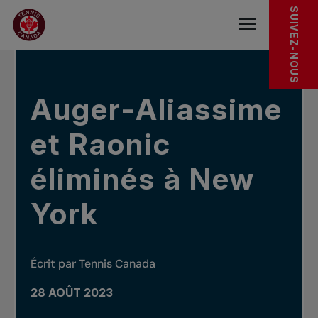
Sauter au menu principal
Sauter au contenu principal
Sauter au pied de page
DANS LES NOUVELLES
SUIVEZ-NOUS
base.navigat
Auger-Aliassime
et Raonic
éliminés à New
York
Écrit par Tennis Canada
28 AOÛT 2023