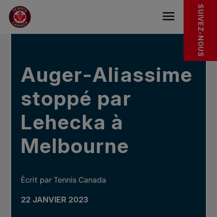
Sauter au menu principal
Sauter au contenu principal
Sauter au pied de page
DANS LES NOUVELLES
SUIVEZ-NOUS
base.navigat
Auger-Aliassime
stoppé par
Lehecka à
Melbourne
Écrit par Tennis Canada
22 JANVIER 2023