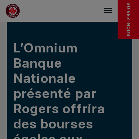
Sauter au menu principal
Sauter au contenu principal
Sauter au pied de page
DANS LES NOUVELLES
SUIVEZ-NOUS
base.navigat
L’Omnium
Banque
Nationale
présenté par
Rogers offrira
des bourses