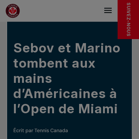
Sauter au menu principal
Sauter au contenu principal
Sauter au pied de page
DANS LES NOUVELLES
SUIVEZ-NOUS
base.navigat
Sebov et Marino
tombent aux
mains
d’Américaines à
l’Open de Miami
Écrit par Tennis Canada