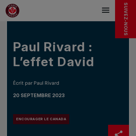
Sauter au menu principal
Sauter au contenu principal
Sauter au pied de page
DANS LES NOUVELLES
SUIVEZ-NOUS
base.navigat
Paul Rivard :
L’effet David
Écrit par Paul Rivard
20 SEPTEMBRE 2023
ENCOURAGER LE CANADA