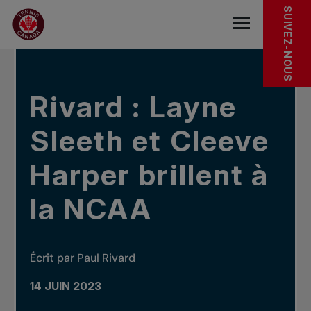
Sauter au menu principal
Sauter au contenu principal
Sauter au pied de page
DANS LES NOUVELLES
SUIVEZ-NOUS
base.navigat
Rivard : Layne
Sleeth et Cleeve
Harper brillent à
la NCAA
Écrit par Paul Rivard
14 JUIN 2023