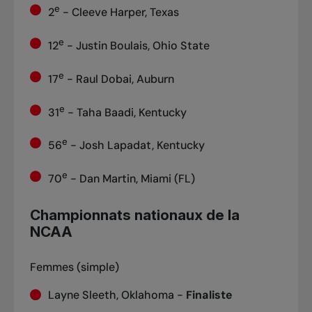
e
2
- Cleeve Harper, Texas
e
12
- Justin Boulais, Ohio State
e
17
- Raul Dobai, Auburn
e
31
- Taha Baadi, Kentucky
e
56
- Josh Lapadat, Kentucky
e
70
- Dan Martin, Miami (FL)
Championnats nationaux de la
NCAA
Femmes (simple)
Layne Sleeth, Oklahoma -
Finaliste