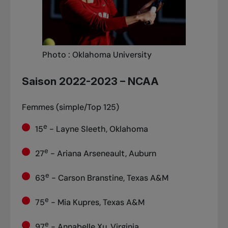
Photo : Oklahoma University
Saison 2022-2023 – NCAA
Femmes (simple/Top 125)
e
15
- Layne Sleeth, Oklahoma
e
27
- Ariana Arseneault, Auburn
e
63
- Carson Branstine, Texas A&M
e
75
- Mia Kupres, Texas A&M
e
97
- Annabelle Xu, Virginia