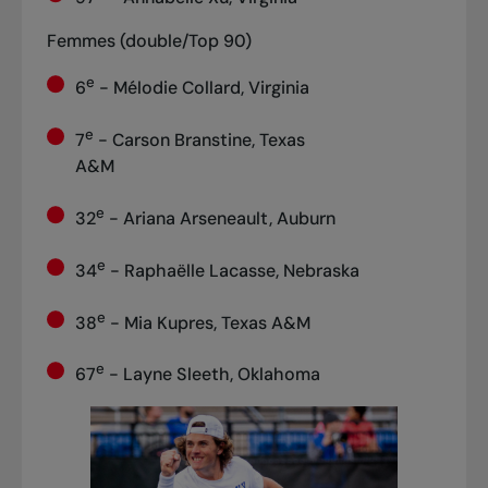
Femmes (double/Top 90)
e
6
- Mélodie Collard, Virginia
e
7
- Carson Branstine, Texas
A&M
e
32
- Ariana Arseneault, Auburn
e
34
- Raphaëlle Lacasse, Nebraska
e
38
- Mia Kupres, Texas A&M
e
67
- Layne Sleeth, Oklahoma