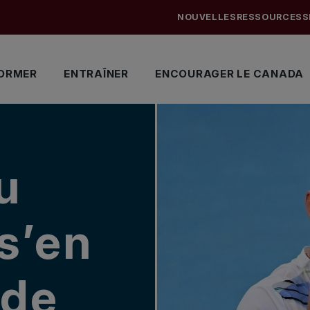
NOUVELLES
RESSOURCES
S
ORMER
ENTRAÎNER
ENCOURAGER LE CANADA
u
 s’en
 de