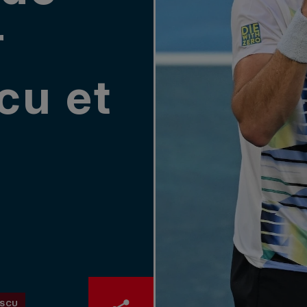
r
cu et
ESCU