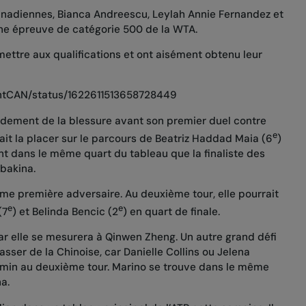
Canadiennes, Bianca Andreescu, Leylah Annie Fernandez et
une épreuve de catégorie 500 de la WTA.
ettre aux qualifications et ont aisément obtenu leur
intCAN/status/1622611513658728449
dement de la blessure avant son premier duel contre
e
rait la placer sur le parcours de Beatriz Haddad Maia (6
)
nt dans le même quart du tableau que la finaliste des
ybakina.
e première adversaire. Au deuxième tour, elle pourrait
e
e
(7
) et Belinda Bencic (2
) en quart de finale.
car elle se mesurera à Qinwen Zheng. Un autre grand défi
rasser de la Chinoise, car Danielle Collins ou Jelena
min au deuxième tour. Marino se trouve dans le même
a.