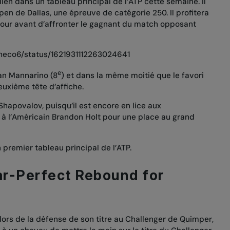
en dans un tableau principal de l’ATP cette semaine. Il
Open de Dallas, une épreuve de catégorie 250. Il profitera
our avant d’affronter le gagnant du match opposant
checo6/status/1621931112263024641
e
an Mannarino (8
) et dans la même moitié que le favori
deuxième tête d’affiche.
 Shapovalov, puisqu’il est encore en lice aux
ra à l’Américain Brandon Holt pour une place au grand
n premier tableau principal de l’ATP.
ear-Perfect Rebound for
ors de la défense de son titre au Challenger de Quimper,