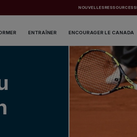
NOUVELLES
RESSOURCES
S
ORMER
ENTRAÎNER
ENCOURAGER LE CANADA
u
n