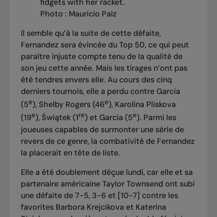
Photo : Mauricio Paiz
Il semble qu’à la suite de cette défaite,
Fernandez sera évincée du Top 50, ce qui peut
paraître injuste compte tenu de la qualité de
son jeu cette année. Mais les tirages n’ont pas
été tendres envers elle. Au cours des cinq
derniers tournois, elle a perdu contre Garcia
e
e
(5
), Shelby Rogers (46
), Karolina Pliskova
e
re
e
(19
), Świątek (1
) et Garcia (5
). Parmi les
joueuses capables de surmonter une série de
revers de ce genre, la combativité de Fernandez
la placerait en tête de liste.
Elle a été doublement déçue lundi, car elle et sa
partenaire américaine Taylor Townsend ont subi
une défaite de 7-5, 3-6 et [10-7] contre les
favorites Barbora Krejcikova et Katerina