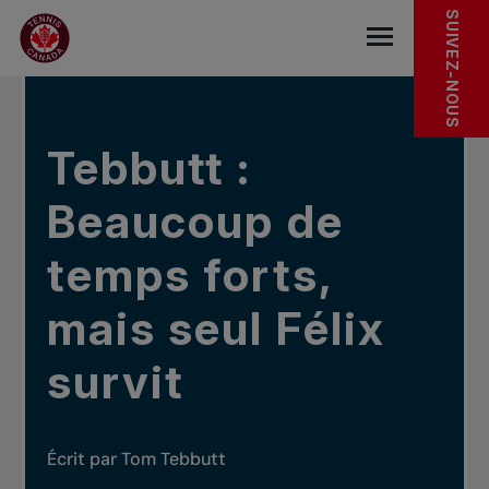
Sauter au menu principal
Sauter au contenu principal
Sauter au pied de page
DANS LES NOUVELLES
SUIVEZ-NOUS
base.navigat
Tebbutt :
Beaucoup de
temps forts,
mais seul Félix
survit
Écrit par Tom Tebbutt