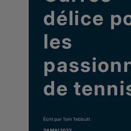
délice p
les
passion
de tenni
Écrit par Tom Tebbutt
24 MAI 2023