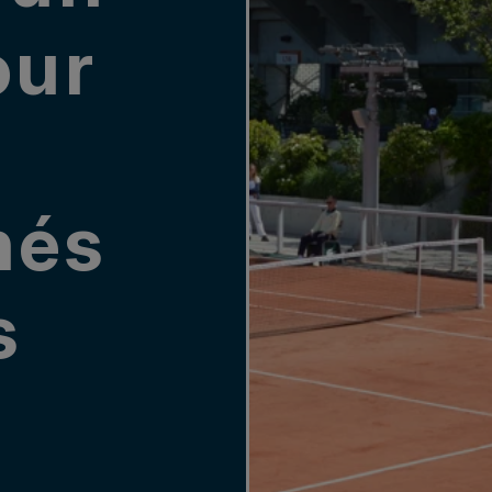
our
nés
s