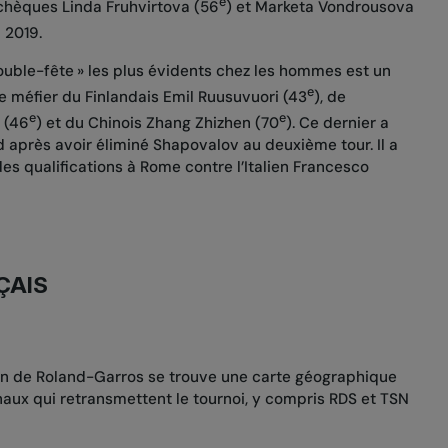
e
Tchèques Linda Fruhvirtova (56
) et Marketa Vondrousova
 2019.
rouble-fête » les plus évidents chez les hommes est un
e
 se méfier du Finlandais Emil Ruusuvuori (43
), de
e
e
 (46
) et du Chinois Zhang Zhizhen (70
). Ce dernier a
id après avoir éliminé Shapovalov au deuxième tour. Il a
s qualifications à Rome contre l’Italien Francesco
ÇAIS
ion de Roland-Garros se trouve une carte géographique
naux qui retransmettent le tournoi, y compris RDS et TSN