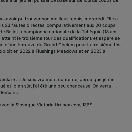
râce à un jeu en puissance basé sur de lourds coups de
pas avoir pu trouver son meilleur tennis, mercredi. Elle a
is 23 fautes directes, comparativement aux 20 coups
 de Bejlek, championne nationale de la Tchéquie (18 ans
 atteint le troisième tour des qualifications et espère se
ipal d’une épreuve du Grand Chelem pour la troisième fois
’exploit en 2022 à Flushings Meadows et en 2023 à
éclaré : « Je suis vraiment contente, parce que je me
joué et, bien sûr, j’ai été une peu chanceuse. On verra
demain ».
e
r avec la Slovaque Victoria Hruncakova, 136
.