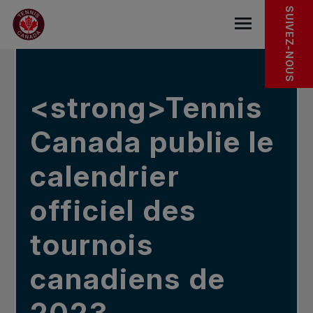
Sauter au menu principal
Sauter au contenu principal
Sauter au pied de page
DANS LES NOUVELLES
SUIVEZ-NOUS
base.navigat
<strong>Tennis
Canada publie le
calendrier
officiel des
tournois
canadiens de