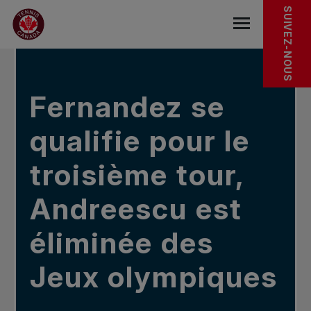
Sauter au menu principal
Sauter au contenu principal
Sauter au pied de page
DANS LES NOUVELLES
SUIVEZ-NOUS
base.navigat
Fernandez se
qualifie pour le
troisième tour,
Andreescu est
éliminée des
Jeux olympiques