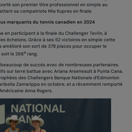
emporté son premier titre professionnel en simple au
ttant sa compatriote Mia Kupres en finale.
lus marquants du tennis canadien en 2024
 en participant à la finale du Challenger Tevlin, à
 les échelons. Grâce à ses 52 victoires en simple cette
e a amélioré son sort de 378 places pour occuper le
e
 soit le 266
rang.
u beaucoup de succès avec de nombreuses partenaires.
ifs sur terre battue avec Ariana Arseneault à Punta Cana,
trophées des Challengers Banque Nationale d’Edmonton
aribella Zamarippa en octobre, et a récemment remporté
l’Américaine Anna Rogers.