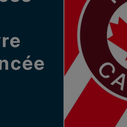
vre
ancée