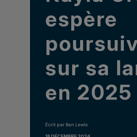
espère
poursui
sur sa l
en 2025
Écrit par Ben Lewis
18 DÉCEMBRE 2024