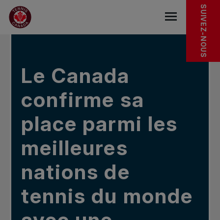
Sauter au menu principal
Sauter au contenu principal
Sauter au pied de page
DANS LES NOUVELLES
SUIVEZ-NOUS
base.navigat
Le Canada
confirme sa
place parmi les
meilleures
nations de
tennis du monde