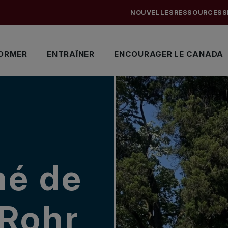
NOUVELLES
RESSOURCES
S
ORMER
ENTRAÎNER
ENCOURAGER LE CANADA
t
né de
 Rohr