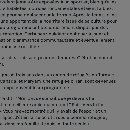
’avaient jamais été exposées à un sport et, bien qu’elles
eurs habiletés motrices fondamentales étaient faibles.
n pour se déplacer sur le terrain. Après le tennis, elles
ne apportant de la nourriture issue de sa culture pour
s du programme ont été entièrement dirigés par des
a rétention. Certaines voulaient continuer à jouer et
ormation d’animatrice communautaire et éventuellement
traîneuse certifiée.
 serait si puissant pour ces femmes. C’était un endroit
r.
 passé trois ans dans un camp de réfugiés en Turquie
Canada, et Maryam, une réfugiée d’Iran, sont devenues
participé ensemble au programme.
 dit : “Mon pays estimait que je devrais haïr
st ma meilleure amie maintenant.” Puis, vers la fin
» Vous m’avez montré qu’il y avait de l’espoir et un
ragée. J’étais si isolée et si seule comme réfugiée ;
i dans ma famille. Je suis ici toute seule »