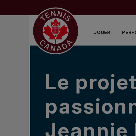
Sauter au menu principal
Sauter au contenu principal
Sauter au pied de page
DANS LES NOUVELLES
JOUER
PERF
Le proje
passion
Jeannie