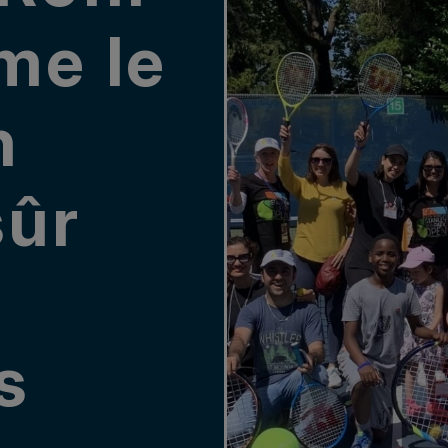
me le
n
sûr
s