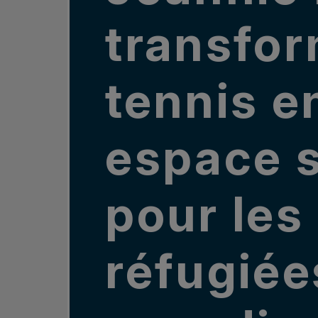
transfor
tennis e
espace 
pour les
réfugiée