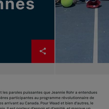
nnes
ont les paroles puissantes que Jeannie Rohr a entendues
mières participantes au programme révolutionnaire de
s arrivant au Canada. Pour Waad et bien d’autres, le
. Il est porteur d’espoir et d’amitié, et marque un