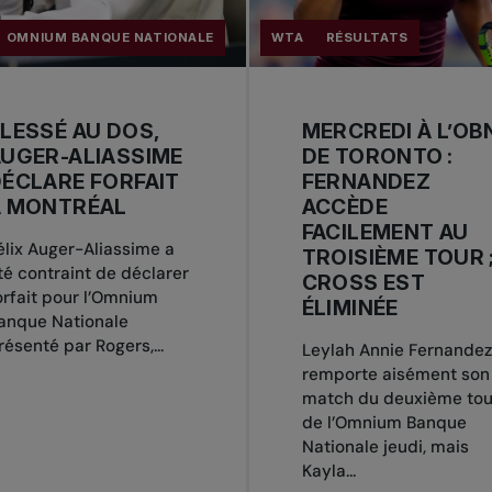
OMNIUM BANQUE NATIONALE
WTA
RÉSULTATS
LESSÉ AU DOS,
MERCREDI À L’OB
UGER-ALIASSIME
DE TORONTO :
ÉCLARE FORFAIT
FERNANDEZ
À MONTRÉAL
ACCÈDE
FACILEMENT AU
élix Auger-Aliassime a
TROISIÈME TOUR 
té contraint de déclarer
CROSS EST
orfait pour l’Omnium
ÉLIMINÉE
anque Nationale
résenté par Rogers,...
Leylah Annie Fernandez
remporte aisément son
match du deuxième tou
de l’Omnium Banque
Nationale jeudi, mais
Kayla...