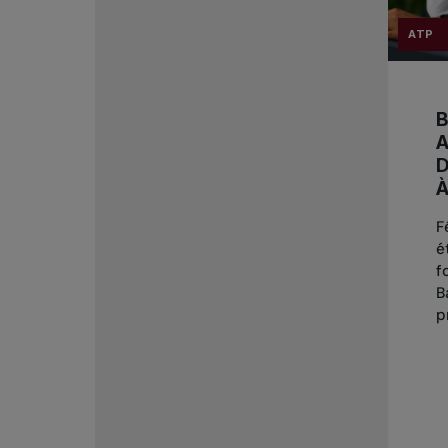
ATP
B
A
D
F
é
f
B
p