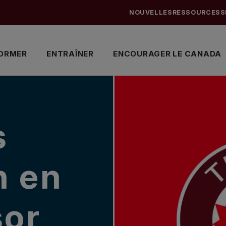
NOUVELLES
RESSOURCES
S
ORMER
ENTRAÎNER
ENCOURAGER LE CANADA
s
n en
sor