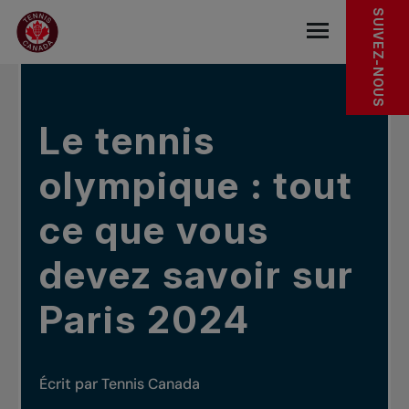
Sauter au menu principal
Sauter au contenu principal
Sauter au pied de page
DANS LES NOUVELLES
SUIVEZ-NOUS
base.navigat
Le tennis
olympique : tout
ce que vous
devez savoir sur
Paris 2024
Écrit par Tennis Canada