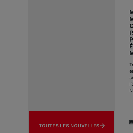
M
M
P
É
M
T
e
s
l
N
TOUTES LES NOUVELLES