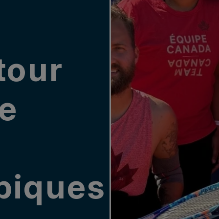
tour
e
piques