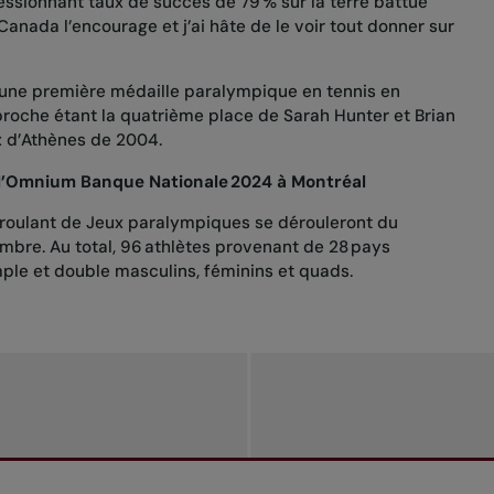
essionnant taux de succès de 79 % sur la terre battue
Canada l’encourage et j’ai hâte de le voir tout donner sur
’une première médaille paralympique en tennis en
s proche étant la quatrième place de Sarah Hunter et Brian
 d’Athènes de 2004.
l’Omnium Banque Nationale 2024 à Montréal
 roulant de Jeux paralympiques se dérouleront du
mbre. Au total, 96 athlètes provenant de 28 pays
mple et double masculins, féminins et quads.