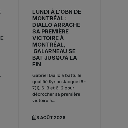
E
LUNDI À L'OBN DE
MONTRÉAL :
DIALLO ARRACHE
SA PREMIÈRE
HE
VICTOIRE À
MONTRÉAL,
GALARNEAU SE
BAT JUSQU’À LA
FIN
s
Gabriel Diallo a battu le
qualifié Kyrian Jacquet 6-
7(1), 6-3 et 6-2 pour
décrocher sa première
victoire à...
3 AOÛT 2026