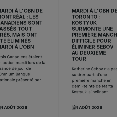
ARDI À L'OBN DE
MARDI À L'OBN D
ONTRÉAL : LES
TORONTO :
CANADIENS SONT
KOSTYUK
PASSÉS TOUT
SURMONTE UNE
RÈS, MAIS ONT
PREMIÈRE MANC
TÉ ÉLIMINÉS
DIFFICILE POUR
ARDI À L’OBN
ÉLIMINER SEBOV
AU DEUXIÈME
rois Canadiens étaient
TOUR
n action mardi lors de la
éance de jour de
Katherine Sebov n’a pa
’Omnium Banque
su tirer parti d’une
ationale présenté par...
première manche en
demi-teinte de Marta
Kostyuk, s’inclinant...
4 AOÛT 2026
4 AOÛT 2026