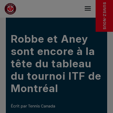
Sauter au menu principal
Sauter au contenu principal
Sauter au pied de page
DANS LES NOUVELLES
SUIVEZ-NOUS
base.navigat
Robbe et Aney
sont encore à la
tête du tableau
du tournoi ITF de
Montréal
Écrit par Tennis Canada