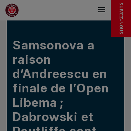
Sauter au menu principal
Sauter au contenu principal
Sauter au pied de page
DANS LES NOUVELLES
SUIVEZ-NOUS
base.navigat
Samsonova a
raison
d’Andreescu en
finale de l’Open
Libema ;
Dabrowski et