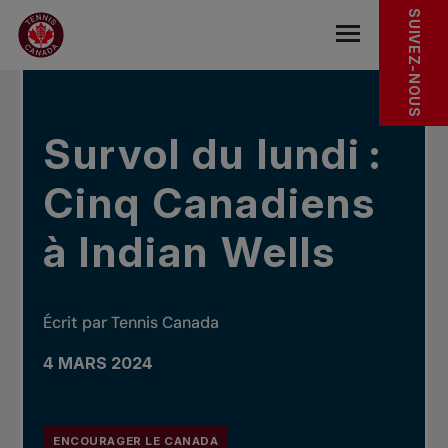
Sauter au menu principal
Sauter au contenu principal
Sauter au pied de page
Dans les nouvelles
SUIVEZ-NOUS
base.navigat
Survol du lundi :
Cinq Canadiens
à Indian Wells
Écrit par Tennis Canada
4 MARS 2024
ENCOURAGER LE CANADA