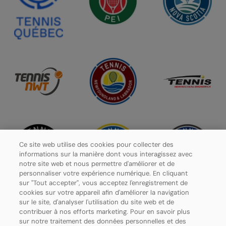
Ce site web utilise des cookies pour collecter des
informations sur la manière dont vous interagissez avec
notre site web et nous permettre d'améliorer et de
personnaliser votre expérience numérique. En cliquant
sur "Tout accepter", vous acceptez l'enregistrement de
cookies sur votre appareil afin d'améliorer la navigation
sur le site, d'analyser l'utilisation du site web et de
contribuer à nos efforts marketing. Pour en savoir plus
Politique de confidentialité
sur notre traitement des données personnelles et des