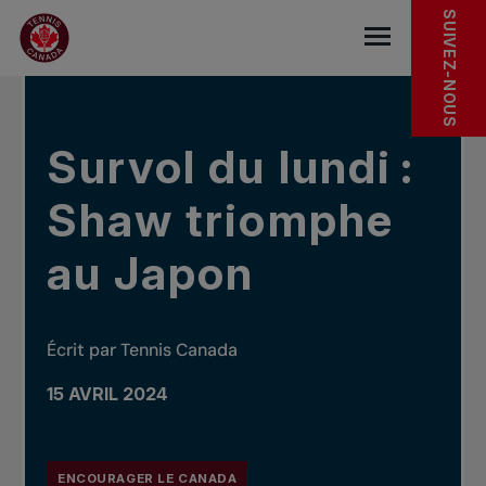
Sauter au menu principal
Sauter au contenu principal
Sauter au pied de page
DANS LES NOUVELLES
SUIVEZ-NOUS
base.navigat
Survol du lundi :
Shaw triomphe
au Japon
Écrit par Tennis Canada
15 AVRIL 2024
ENCOURAGER LE CANADA