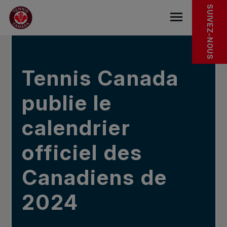
Sauter au menu principal
Sauter au contenu principal
Sauter au pied de page
DANS LES NOUVELLES
SUIVEZ-NOUS
base.navigat
Tennis Canada
publie le
calendrier
officiel des
Canadiens de
2024