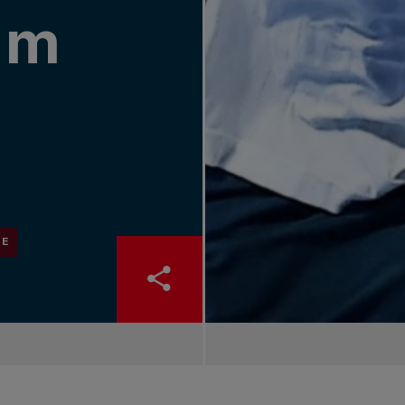
lm
ME