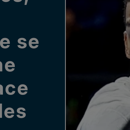
e se
he
ace
les