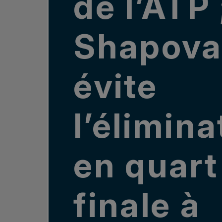
de l’ATP 
Shapova
évite
l’élimina
en quart
finale à