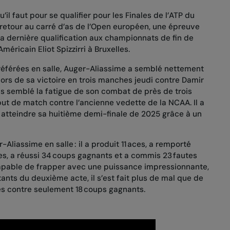
’il faut pour se qualifier pour les Finales de l’ATP du
retour au carré d’as de l’Open européen, une épreuve
 sa dernière qualification aux championnats de fin de
Américain Eliot Spizzirri à Bruxelles.
référées en salle, Auger-Aliassime a semblé nettement
 lors de sa victoire en trois manches jeudi contre Damir
as semblé la fatigue de son combat de près de trois
but de match contre l’ancienne vedette de la NCAA. Il a
 atteindre sa huitième demi-finale de 2025 grâce à un
liassime en salle : il a produit 11 aces, a remporté
es, a réussi 34 coups gagnants et a commis 23 fautes
é capable de frapper avec une puissance impressionnante,
tants du deuxième acte, il s’est fait plus de mal que de
es contre seulement 18 coups gagnants.