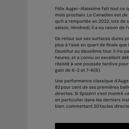
Félix Auger-Alaissime fait tout ce qu
mois prochain. Le Canadien est de 
qu
’il a remportée en 2022
, lors de
saison. Vendredi, il a eu raison de l’
De retour sur ses surfaces dures p
plus à l’aise en quart de finale que
Dzumhur au deuxième tour. Il n’a p
heures, et a connu un excellent dé
résisté à une poussée tardive pour
gain de 6-2 et 7-6(6).
Une performance classique d’Auger-A
82 pour cent de ses premières ball
directes. Si Spizzirri s’est montr
en particulier dans les derniers ins
bien, commettant 20 fautes direct