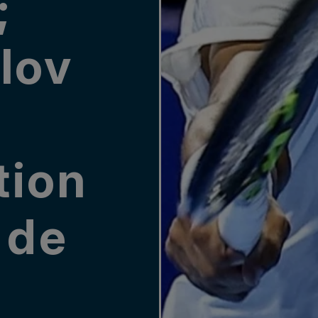
;
lov
tion
 de