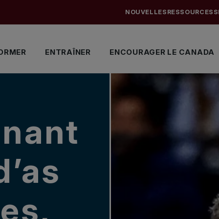
NOUVELLES
RESSOURCES
S
ORMER
ENTRAÎNER
ENCOURAGER LE CANADA
gnant
d’as
les,