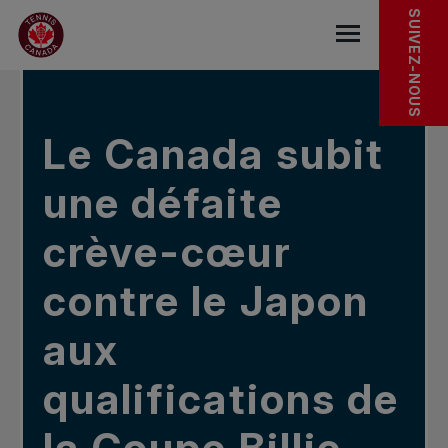
Sauter au menu principal
Sauter au contenu principal
Sauter au pied de page
DANS LES NOUVELLES
SUIVEZ-NOUS
base.navigat
Le Canada subit
une défaite
crève-cœur
contre le Japon
aux
qualifications de