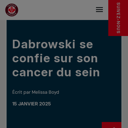
Sauter au menu principal
Sauter au contenu principal
Sauter au pied de page
DANS LES NOUVELLES
SUIVEZ-NOUS
base.navigat
Dabrowski se
confie sur son
cancer du sein
Écrit par Melissa Boyd
15 JANVIER 2025