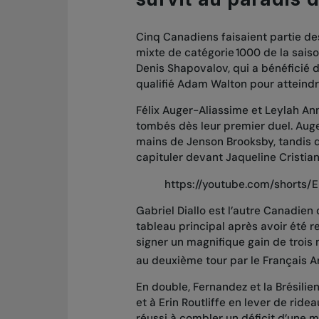
Cinq Canadiens faisaient partie de
mixte de catégorie 1000 de la saison
Denis Shapovalov, qui a bénéficié 
qualifié Adam Walton
pour atteindr
Félix Auger-Aliassime et Leylah An
tombés dès leur premier duel. Aug
mains de Jenson Brooksby
, tandis
capituler devant Jaqueline Cristia
https://youtube.com/shorts/
Gabriel Diallo est l’autre Canadien
tableau principal après avoir été r
signer un magnifique gain de troi
au deuxième tour par le Français Ar
En double, Fernandez et la Brésili
et à Erin Routliffe en lever de ride
réussi à combler un déficit d’une m