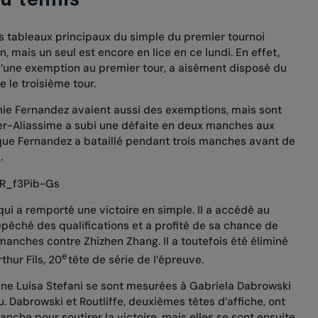
s tableaux principaux du simple du premier tournoi
, mais un seul est encore en lice en ce lundi. En effet,
d’une exemption au premier tour,
a aisément disposé du
e le troisième tour.
nie Fernandez avaient aussi des exemptions, mais sont
er-Aliassime
a subi une défaite en deux manches aux
 que Fernandez
a bataillé pendant trois manches avant de
n
.
ER_f3Pib-Gs
 qui a remporté une victoire en simple. Il a accédé au
epêché des qualifications et a profité de sa chance de
s manches contre Zhizhen Zhang
. Il a toutefois
été éliminé
e
thur Fils
, 20
tête de série de l’épreuve.
enne Luisa Stefani se sont mesurées à Gabriela Dabrowski
au. Dabrowski et Routliffe, deuxièmes têtes d’affiche, ont
anche pour soutirer la victoire, mais elles se sont ensuite