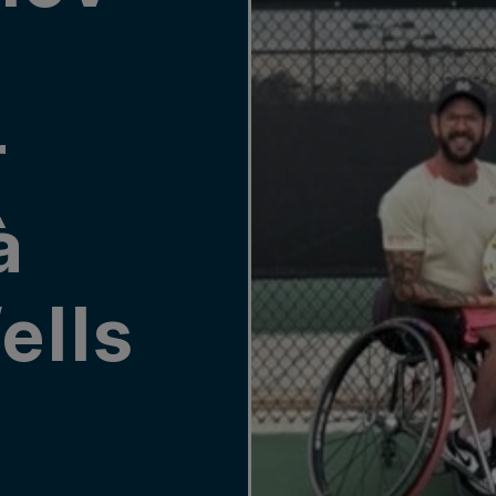
r
à
ells