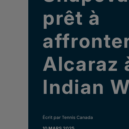
prêt à
affronte
Alcaraz 
Indian W
Écrit par Tennis Canada
10 MARS 2025