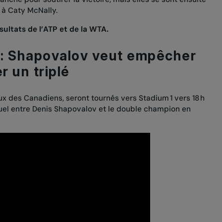
t à Caty McNally.
ésultats de l’ATP et de la WTA.
 : Shapovalov veut empêcher
r un triplé
ux des Canadiens, seront tournés vers Stadium 1 vers 18 h
 duel entre Denis Shapovalov et le double champion en