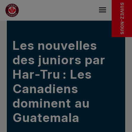
Sauter au menu principal
Sauter au contenu principal
Sauter au pied de page
DANS LES NOUVELLES
SUIVEZ-NOUS
base.navigat
Les nouvelles
des juniors par
Har-Tru : Les
Canadiens
dominent au
Guatemala