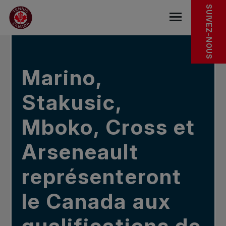
Sauter au menu principal
Sauter au contenu principal
Sauter au pied de page
DANS LES NOUVELLES
SUIVEZ-NOUS
base.navigat
Marino,
Stakusic,
Mboko, Cross et
Arseneault
représenteront
le Canada aux