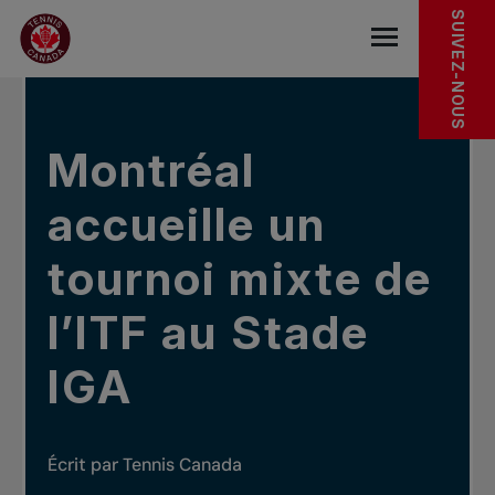
Sauter au menu principal
Sauter au contenu principal
Sauter au pied de page
DANS LES NOUVELLES
SUIVEZ-NOUS
base.navigat
Montréal
accueille un
tournoi mixte de
l’ITF au Stade
IGA
Écrit par Tennis Canada