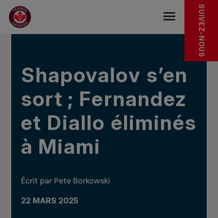
Sauter au menu principal
Sauter au contenu principal
Sauter au pied de page
DANS LES NOUVELLES
SUIVEZ-NOUS
base.navigat
Shapovalov s’en
sort ; Fernandez
et Diallo éliminés
à Miami
Écrit par Pete Borkowski
22 MARS 2025