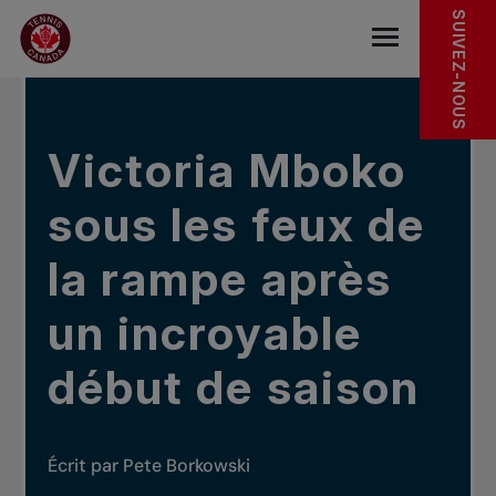
Sauter au menu principal
Sauter au contenu principal
Sauter au pied de page
DANS LES NOUVELLES
SUIVEZ-NOUS
base.navigat
Victoria Mboko
sous les feux de
la rampe après
un incroyable
début de saison
Écrit par Pete Borkowski