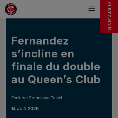
Sauter au menu principal
Sauter au contenu principal
Sauter au pied de page
DANS LES NOUVELLES
SUIVEZ-NOUS
base.navigat
Fernandez
s’incline en
finale du double
au Queen’s Club
Écrit par Francesco Tosini
14 JUIN 2026