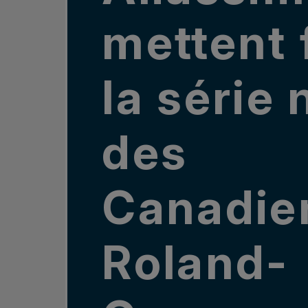
mettent 
la série 
des
Canadie
Roland-