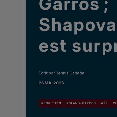
Garros ;
Shapova
est surp
Écrit par Tennis Canada
26 MAI 2026
RÉSULTATS
ROLAND-GARROS
ATP
W