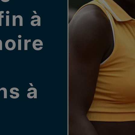
fin à
noire
ns à