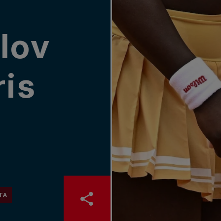
lov
ris
TA