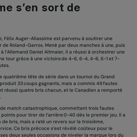
me s’en sort de
e, Félix Auger-Aliassime est parvenu à soutirer une
our de Roland-Garros. Mené par deux manches à une, puis
à l’Allemand Daniel Altmaier, il a réussi à orchestrer une
tour grâce à une victoire de 4-6, 6-4, 4-6, 6-1 et 7-
utes.
e quatrième tête de série dans un tournoi du Grand
 produit 33 coups gagnants, mais a commis 49 fautes
nt réussi quatre bris chacun, et le Canadien a remporté
.
de match catastrophique, commettant trois fautes
oints pour tirer de l’arrière 0-40 dès le premier jeu. Il a
de bris, mais a raté un revers sur la troisième,
vice. Ce bris précoce s’est révélé coûteux pour le
 ses deux seules occasions de niveler la marque lors du