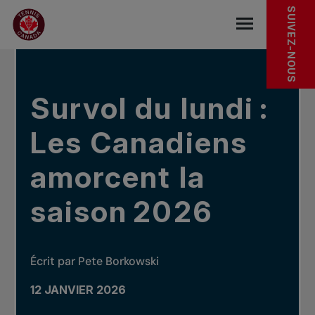
Sauter au menu principal
Sauter au contenu principal
Sauter au pied de page
DANS LES NOUVELLES
SUIVEZ-NOUS
base.navigat
Survol du lundi :
Les Canadiens
amorcent la
saison 2026
Écrit par Pete Borkowski
12 JANVIER 2026