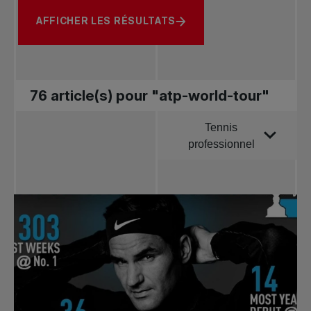
AFFICHER LES RÉSULTATS
76 article(s) pour "atp-world-tour"
Tennis
Trier par
professionnel
Toutes les
nouvelles
Tennis
professionnel
Redéfinir le jeu
Tournois