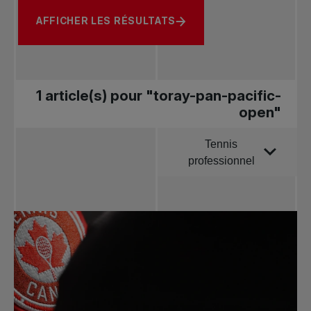
AFFICHER LES RÉSULTATS
1 article(s) pour "toray-pan-pacific-
open"
Tennis
Trier par
professionnel
Toutes les
nouvelles
Tennis
professionnel
Redéfinir le jeu