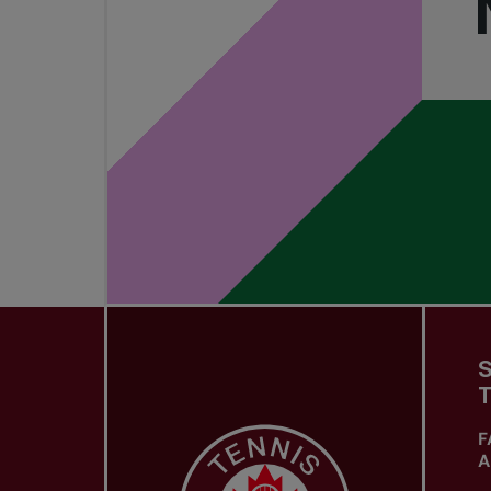
S
T
F
A