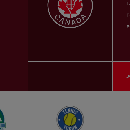
L
T
B
J
ASSOCIATIONS PROVINCIALES DE TENNIS