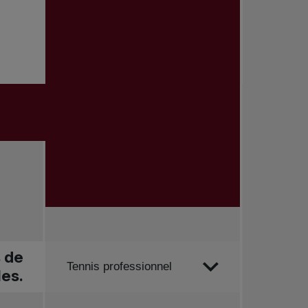
s de
Trier par
Tennis professionnel
les.