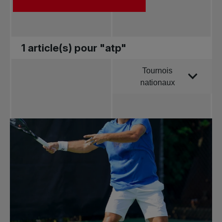
1 article(s) pour "atp"
Tournois
Trier par
nationaux
Toutes les
nouvelles
Tennis
professionnel
Redéfinir le jeu
Tournois
nationaux