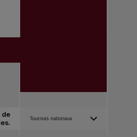
s de
Trier par
Tournois nationaux
les.