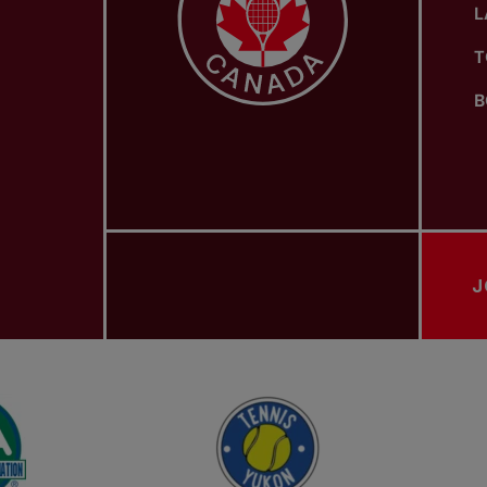
L
T
B
J
ASSOCIATIONS PROVINCIALES DE TENNIS