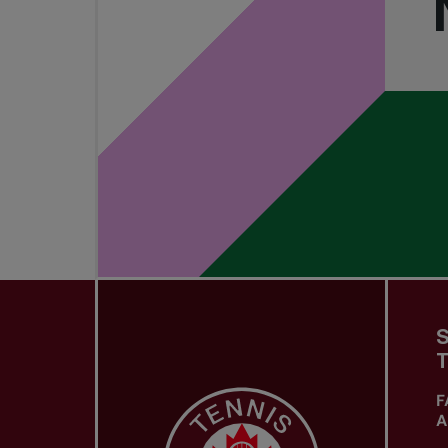
S
T
F
A