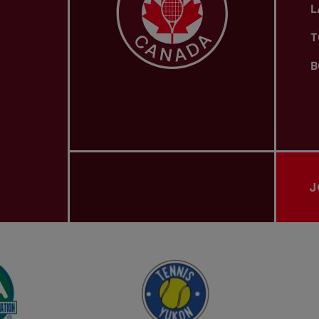
L
T
B
J
ASSOCIATIONS PROVINCIALES DE TENNIS