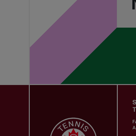
S
T
F
A