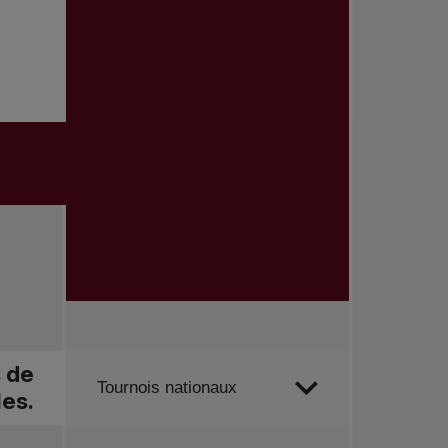
s de
Trier par
Tournois nationaux
les.