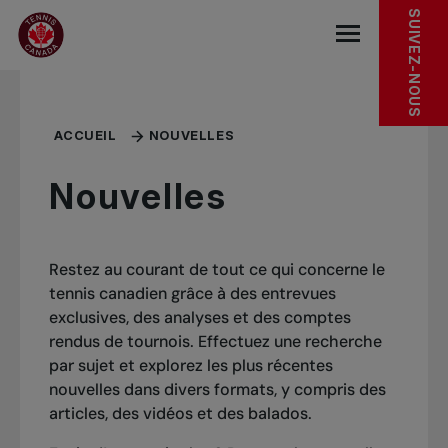
Sauter au menu principal
Sauter au contenu principal
Sauter au pied de page
SUIVEZ-NOUS
base.navigat
ACCUEIL
NOUVELLES
Nouvelles
Restez au courant de tout ce qui concerne le
tennis canadien grâce à des entrevues
exclusives, des analyses et des comptes
rendus de tournois. Effectuez une recherche
par sujet et explorez les plus récentes
nouvelles dans divers formats, y compris des
articles, des vidéos et des balados.