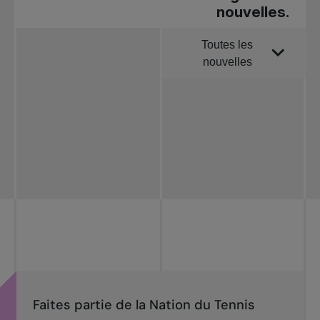
nouvelles.
Toutes les
Trier par
nouvelles
Toutes les
nouvelles
Tennis
professionnel
Redéfinir le jeu
Tournois
nationaux
Faites partie de la Nation du Tennis